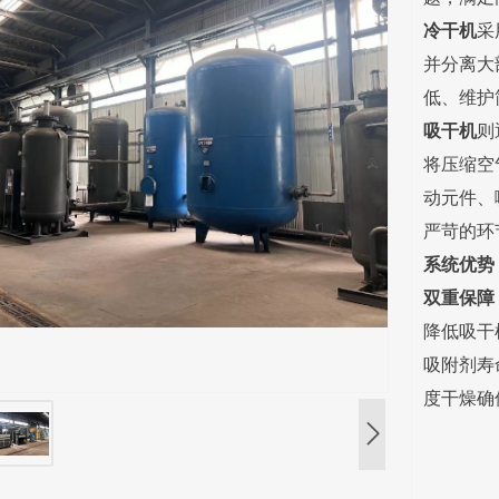
冷干机
采
并分离大
低、维护
吸干机
则
将压缩空
动元件、
严苛的环
系统优势
双重保障
降低吸干
吸附剂寿
度干燥确