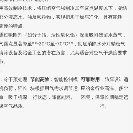
用高效制冷技术，将压缩空气强制冷却至露点温度以下，凝结
部分液态水、油及颗粒物，实现初步干燥与净化，具有能耗
简便的特点。
通过吸附剂（如分子筛、活性氧化铝）深度吸附残留水蒸气，
气露点显著降至**-20℃至-70℃**，彻底消除水分对精密气
喷涂设备及冶金工艺的潜在危害，尤其适合对空气干燥度要求
节。
：
：冷干预处理
节能高效
：智能控制模
可靠耐用
：防腐设计适
机负荷，延长
块根据用气需求调节运
应冶金行业高温、多尘
命；吸干机深
行状态，降低能耗。
环境，保障长期稳定运
保空气品质。
行。